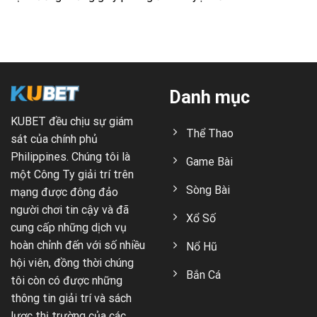
Danh mục
KUBET đều chịu sự giám
Thể Thao
sát của chính phủ
Philippines. Chúng tôi là
Game Bài
một Công Ty giải trí trên
Sòng Bài
mạng được đông đảo
người chơi tin cậy và đã
Xổ Số
cung cấp những dịch vụ
hoàn chỉnh đến với số nhiều
Nổ Hũ
hội viên, đồng thời chúng
Bắn Cá
tôi còn có được những
thông tin giải trí và sách
lược thị trường của các