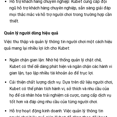
Hỗ trợ khách hàng chuyên nghiệp: Kubet cung cấp đội
ngũ hỗ trợ khách hàng chuyên nghiệp, sẵn sàng giải đáp
mọi thắc mắc và hỗ trợ người chơi trong trường hợp cần
thiết.
Quản lý người dùng hiệu quả
Việc thu thập và quản lý thông tin người chơi một cách hiệu
quả mang lại nhiều lợi ích cho Kubet:
Ngăn chặn gian lận: Nhờ hệ thống quản lý chặt chẽ,
Kubet có thể dễ dàng phát hiện và ngăn chặn các hành vi
gian lận, tạo lập nhiều tài khoản ảo để trục lợi.
Cải thiện chất lượng dịch vụ: Dựa trên dữ liệu người chơi,
Kubet có thể phân tích hành vi, sở thích và nhu cầu của
họ để cá nhân hóa trải nghiệm cá cược, cung cấp dịch vụ
tốt hơn và đáp ứng nhu cầu của từng người chơi.
Hỗ trợ hoạt động kinh doanh: Việc quản lý thông tin