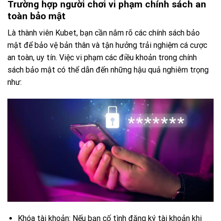
Trường hợp người chơi vi phạm chính sách an
toàn bảo mật
Là thành viên Kubet, bạn cần nắm rõ các chính sách bảo
mật để bảo vệ bản thân và tận hưởng trải nghiệm cá cược
an toàn, uy tín. Việc vi phạm các điều khoản trong chính
sách bảo mật có thể dẫn đến những hậu quả nghiêm trọng
như:
Khóa tài khoản: Nếu bạn cố tình đăng ký tài khoản khi