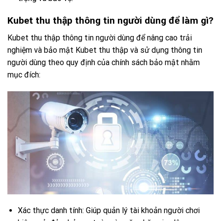
Kubet thu thập thông tin người dùng để làm gì?
Kubet thu thập thông tin người dùng để nâng cao trải
nghiệm và bảo mật Kubet thu thập và sử dụng thông tin
người dùng theo quy định của chính sách bảo mật nhằm
mục đích:
Xác thực danh tính: Giúp quản lý tài khoản người chơi