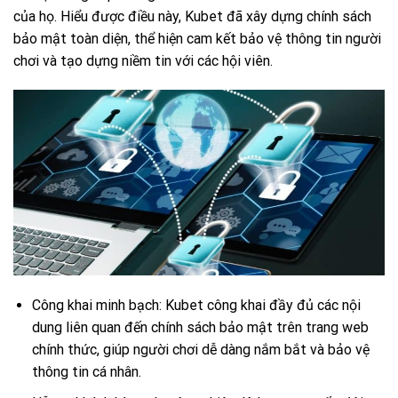
của họ. Hiểu được điều này, Kubet đã xây dựng chính sách
bảo mật toàn diện, thể hiện cam kết bảo vệ thông tin người
chơi và tạo dựng niềm tin với các hội viên.
Công khai minh bạch: Kubet công khai đầy đủ các nội
dung liên quan đến chính sách bảo mật trên trang web
chính thức, giúp người chơi dễ dàng nắm bắt và bảo vệ
thông tin cá nhân.