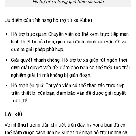
Hỗ trợ từ xa trong quá trình cá cược
Ưu điểm của tính năng hỗ trợ từ xa Kubet:
Hỗ trợ trực quan: Chuyên viên có thể xem trực tiếp màn
hình thiết bị của bạn, giúp xác định chính xác vấn đề và
đưa ra giải pháp phù hợp.
Giải quyết nhanh chóng: Hỗ trợ từ xa giúp rút ngắn thời
gian giải quyết vấn đề, đảm bảo bạn có thể tiếp tục trải
nghiệm giải trí mà không bị gián đoạn.
Hỗ trợ hiệu quả: Chuyên viên có thể thao tác trực tiếp
trên thiết bị của bạn, đảm bảo vấn đề được giải quyết
triệt để.
Lời kết
Với những hướng dẫn chi tiết trên đây, hy vọng bạn đã có
thể nắm được cách liên hệ Kubet để nhận hỗ trợ từ nhà cái