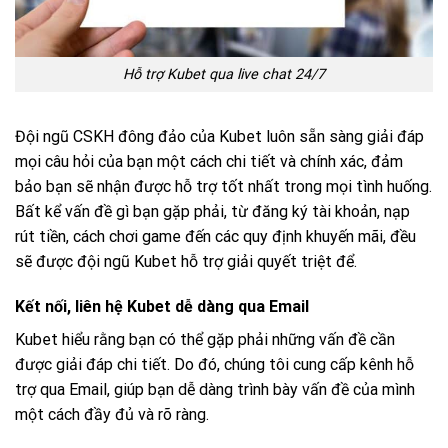
Hỗ trợ Kubet qua live chat 24/7
Đội ngũ CSKH đông đảo của Kubet luôn sẵn sàng giải đáp
mọi câu hỏi của bạn một cách chi tiết và chính xác, đảm
bảo bạn sẽ nhận được hỗ trợ tốt nhất trong mọi tình huống.
Bất kể vấn đề gì bạn gặp phải, từ đăng ký tài khoản, nạp
rút tiền, cách chơi game đến các quy định khuyến mãi, đều
sẽ được đội ngũ Kubet hỗ trợ giải quyết triệt để.
Kết nối, liên hệ Kubet dễ dàng qua Email
Kubet hiểu rằng bạn có thể gặp phải những vấn đề cần
được giải đáp chi tiết. Do đó, chúng tôi cung cấp kênh hỗ
trợ qua Email, giúp bạn dễ dàng trình bày vấn đề của mình
một cách đầy đủ và rõ ràng.