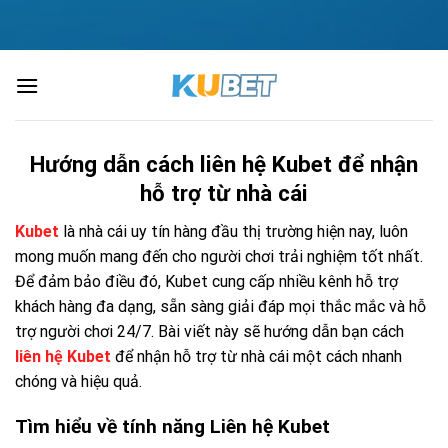
Skip
to
content
Hướng dẫn cách liên hệ Kubet để nhận
hỗ trợ từ nhà cái
Kubet
là nhà cái uy tín hàng đầu thị trường hiện nay, luôn
mong muốn mang đến cho người chơi trải nghiệm tốt nhất.
Để đảm bảo điều đó, Kubet cung cấp nhiều kênh hỗ trợ
khách hàng đa dạng, sẵn sàng giải đáp mọi thắc mắc và hỗ
trợ người chơi 24/7. Bài viết này sẽ hướng dẫn bạn cách
liên hệ Kubet
để nhận hỗ trợ từ nhà cái một cách nhanh
chóng và hiệu quả.
Tìm hiểu về tính năng Liên hệ Kubet