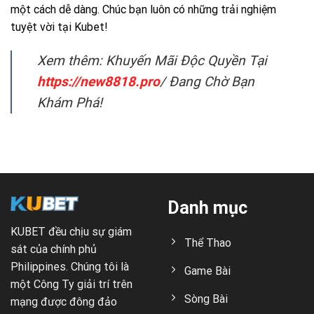
một cách dễ dàng. Chúc bạn luôn có những trải nghiệm
tuyệt vời tại Kubet!
Xem thêm:
Khuyến Mãi Độc Quyền Tại
https://new8818.pro
/ Đang Chờ Bạn
Khám Phá!
Danh mục
KUBET đều chịu sự giám
Thể Thao
sát của chính phủ
Philippines. Chúng tôi là
Game Bài
một Công Ty giải trí trên
Sòng Bài
mạng được đông đảo