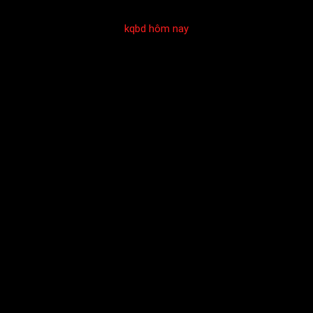
Danh sách các đối tác uy tín được Chúng tôi lựa chọn:
kqbd hôm nay