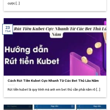
cược [...]
23
Th4
Cách Rút Tiền Kubet Cực Nhanh Từ Các Bet Thủ Lâu Năm
Rút tiền kubet là quy trình mà anh em bet thủ cần phải nắm rõ [...]