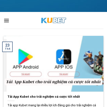
Skip
to
content
23
Th4
Tải App Kubet cho trải nghiệm cá cược tốt nhất
Tải app Kubet mang lại nhiều lợi ích đáng giá cho trải nghiệm cá