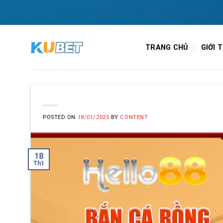
Skip
to
content
TRANG CHỦ
GIỚI 
POSTED ON
18/01/2025
BY
CONTENT
18
Th1