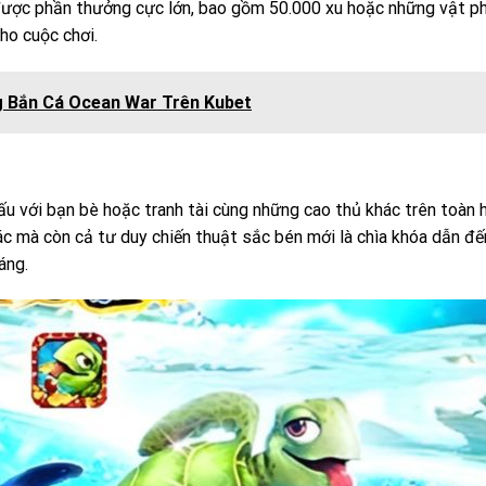
 được phần thưởng cực lớn, bao gồm 50.000 xu hoặc những vật 
ho cuộc chơi.
g Bắn Cá Ocean War Trên Kubet
u với bạn bè hoặc tranh tài cùng những cao thủ khác trên toàn 
ác mà còn cả tư duy chiến thuật sắc bén mới là chìa khóa dẫn đế
áng.