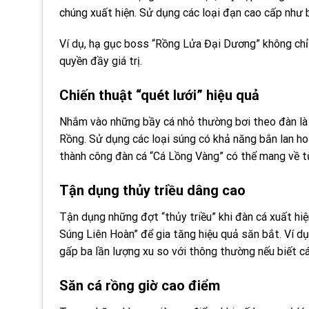
chúng xuất hiện. Sử dụng các loại đạn cao cấp như
Ví dụ, hạ gục boss “Rồng Lửa Đại Dương” không ch
quyền đầy giá trị.
Chiến thuật “quét lưới” hiệu quả
Nhắm vào những bầy cá nhỏ thường bơi theo đàn là 
Rồng. Sử dụng các loại súng có khả năng bắn lan hoặ
thành công đàn cá “Cá Lồng Vàng” có thể mang về t
Tận dụng thủy triều dâng cao
Tận dụng những đợt “thủy triều” khi đàn cá xuất hi
Súng Liên Hoàn” để gia tăng hiệu quả săn bắt. Ví dụ
gấp ba lần lượng xu so với thông thường nếu biết cá
Săn cá rồng giờ cao điểm