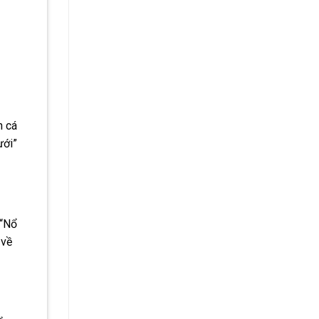
n cá
ưới”
 “Nổ
 về