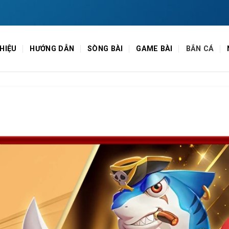
THIỆU
HƯỚNG DẪN
SÒNG BÀI
GAME BÀI
BẮN CÁ