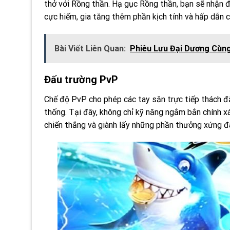
thở với Rồng thần. Hạ gục Rồng thần, bạn sẽ nhận
cực hiếm, gia tăng thêm phần kịch tính và hấp dẫn c
Bài Viết Liên Quan:
Phiêu Lưu Đại Dương Cùn
Đấu trường PvP
Chế độ PvP cho phép các tay săn trực tiếp thách đấ
thống. Tại đây, không chỉ kỹ năng ngắm bắn chính x
chiến thắng và giành lấy những phần thưởng xứng đ