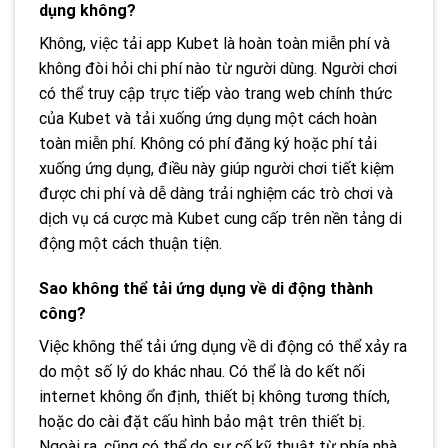
dụng không?
Không, việc tải app Kubet là hoàn toàn miễn phí và
không đòi hỏi chi phí nào từ người dùng. Người chơi
có thể truy cập trực tiếp vào trang web chính thức
của Kubet và tải xuống ứng dụng một cách hoàn
toàn miễn phí. Không có phí đăng ký hoặc phí tải
xuống ứng dụng, điều này giúp người chơi tiết kiệm
được chi phí và dễ dàng trải nghiệm các trò chơi và
dịch vụ cá cược mà Kubet cung cấp trên nền tảng di
động một cách thuận tiện.
Sao không thể tải ứng dụng về di động thành
công?
Việc không thể tải ứng dụng về di động có thể xảy ra
do một số lý do khác nhau. Có thể là do kết nối
internet không ổn định, thiết bị không tương thích,
hoặc do cài đặt cấu hình bảo mật trên thiết bị.
Ngoài ra, cũng có thể do sự cố kỹ thuật từ phía nhà