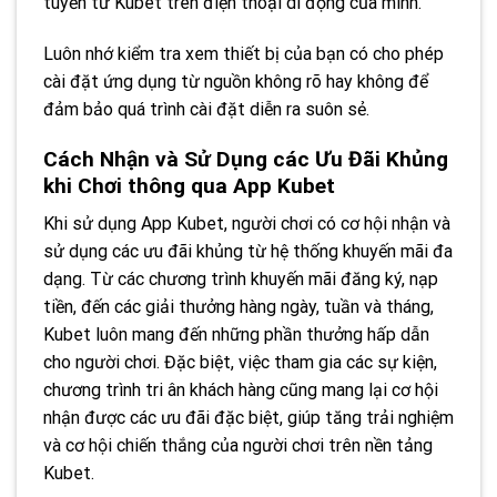
tuyến từ Kubet trên điện thoại di động của mình.
Luôn nhớ kiểm tra xem thiết bị của bạn có cho phép
cài đặt ứng dụng từ nguồn không rõ hay không để
đảm bảo quá trình cài đặt diễn ra suôn sẻ.
Cách Nhận và Sử Dụng các Ưu Đãi Khủng
khi Chơi thông qua App Kubet
Khi sử dụng App Kubet, người chơi có cơ hội nhận và
sử dụng các ưu đãi khủng từ hệ thống khuyến mãi đa
dạng. Từ các chương trình khuyến mãi đăng ký, nạp
tiền, đến các giải thưởng hàng ngày, tuần và tháng,
Kubet luôn mang đến những phần thưởng hấp dẫn
cho người chơi. Đặc biệt, việc tham gia các sự kiện,
chương trình tri ân khách hàng cũng mang lại cơ hội
nhận được các ưu đãi đặc biệt, giúp tăng trải nghiệm
và cơ hội chiến thắng của người chơi trên nền tảng
Kubet.