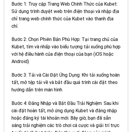
Bước 1: Truy cập Trang Web Chính Thức của Kubet:
Sử dụng trình duyệt web trên điện thoại và nhập địa
chỉ trang web chính thức của Kubet vào thanh địa
chỉ.
Bước 2: Chọn Phiên Bản Phù Hợp: Tại trang chủ của
Kubet, tìm và nhấp vào biểu tượng tải xuống phù hợp
với hệ điều hành của điện thoại của bạn (iOS hoặc
Android).
Bước 3: Tải và Cài Đặt Ứng Dụng: Khi tải xuống hoàn
tất, mở tệp tải về và bắt đầu quá trình cài đặt theo
hướng dẫn trên màn hình.
Bước 4: Đăng Nhập và Bắt Đầu Trải Nghiệm: Sau khi
cài đặt hoàn tất, mở ứng dụng Kubet và đăng nhập
hoặc đăng ký tài khoản mới. Bây giờ, bạn đã sẵn
sàng trải nghiệm các trò chơi cá cược và giải trí trực