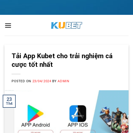
Skip
to
content
Tải App Kubet cho trải nghiệm cá
cược tốt nhất
POSTED ON
23/04/2024
BY
ADMIN
23
Th4