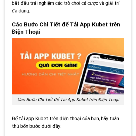
bắt đầu trải nghiệm các trò chơi cá cược và giải trí
đa dạng.
Các Bước Chi Tiết để Tải App Kubet trên
Điện Thoại
Các Bước Chi Tiết để Tải App Kubet trên Điện Thoại
Để tải app Kubet trên điện thoại của bạn, hãy tuân
thủ bốn bước dưới đây: