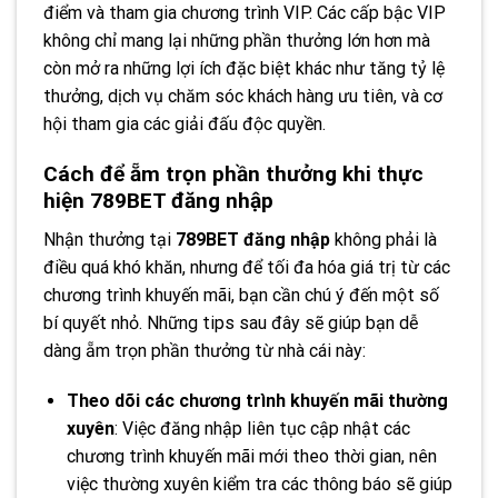
điểm và tham gia chương trình VIP. Các cấp bậc VIP
không chỉ mang lại những phần thưởng lớn hơn mà
còn mở ra những lợi ích đặc biệt khác như tăng tỷ lệ
thưởng, dịch vụ chăm sóc khách hàng ưu tiên, và cơ
hội tham gia các giải đấu độc quyền.
Cách để ẵm trọn phần thưởng khi thực
hiện 789BET đăng nhập
Nhận thưởng tại
789BET đăng nhập
không phải là
điều quá khó khăn, nhưng để tối đa hóa giá trị từ các
chương trình khuyến mãi, bạn cần chú ý đến một số
bí quyết nhỏ. Những tips sau đây sẽ giúp bạn dễ
dàng ẵm trọn phần thưởng từ nhà cái này:
Theo dõi các chương trình khuyến mãi thường
xuyên
: Việc đăng nhập liên tục cập nhật các
chương trình khuyến mãi mới theo thời gian, nên
việc thường xuyên kiểm tra các thông báo sẽ giúp