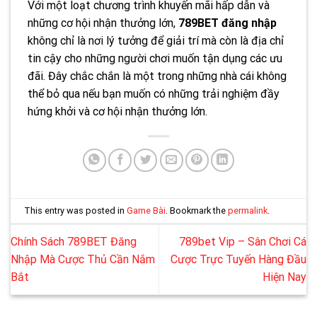
Với một loạt chương trình khuyến mãi hấp dẫn và
những cơ hội nhận thưởng lớn,
789BET đăng nhập
không chỉ là nơi lý tưởng để giải trí mà còn là địa chỉ
tin cậy cho những người chơi muốn tận dụng các ưu
đãi. Đây chắc chắn là một trong những nhà cái không
thể bỏ qua nếu bạn muốn có những trải nghiệm đầy
hứng khởi và cơ hội nhận thưởng lớn.
This entry was posted in
Game Bài
. Bookmark the
permalink
.
Chính Sách 789BET Đăng
789bet Vip – Sân Chơi Cá
Nhập Mà Cược Thủ Cần Nắm
Cược Trực Tuyến Hàng Đầu
Bắt
Hiện Nay