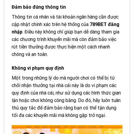
Đảm bảo đúng thông tin
Thông tin cá nhân và tài khoản ngân hàng cần được
cập nhật chính xác trên hệ thống của
789BET đăng
nhập
. Điều này không chỉ giúp bạn dễ dàng tham gia
các chương trình khuyến mãi mà còn đảm bảo việc
rút tiền thưởng được thực hiện một cách nhanh
chóng và an toàn.
Không vi phạm quy định
Một trong những lý do mà người chơi có thể bị từ
chối nhận thưởng tại nhà cái này là do vi phạm các
quy định của nhà cái, như sử dụng các hình thức gian
lận hoặc chơi không công bằng. Do đó, hãy luôn tuân
thủ quy tắc để đảm bảo rằng bạn có thể tận dụng
tối đa các khuyến mãi mà không gặp trở ngại.