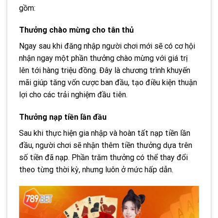
gồm:
Thưởng chào mừng cho tân thủ
Ngay sau khi đăng nhập người chơi mới sẽ có cơ hội
nhận ngay một phần thưởng chào mừng với giá trị
lên tới hàng triệu đồng. Đây là chương trình khuyến
mãi giúp tăng vốn cược ban đầu, tạo điều kiện thuận
lợi cho các trải nghiệm đầu tiên.
Thưởng nạp tiền lần đầu
Sau khi thực hiện gia nhập và hoàn tất nạp tiền lần
đầu, người chơi sẽ nhận thêm tiền thưởng dựa trên
số tiền đã nạp. Phần trăm thưởng có thể thay đổi
theo từng thời kỳ, nhưng luôn ở mức hấp dẫn.