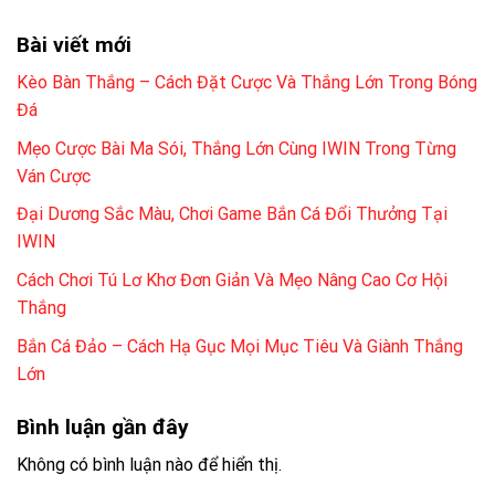
Bài viết mới
Kèo Bàn Thắng – Cách Đặt Cược Và Thắng Lớn Trong Bóng
Đá
Mẹo Cược Bài Ma Sói, Thắng Lớn Cùng IWIN Trong Từng
Ván Cược
Đại Dương Sắc Màu, Chơi Game Bắn Cá Đổi Thưởng Tại
IWIN
Cách Chơi Tú Lơ Khơ Đơn Giản Và Mẹo Nâng Cao Cơ Hội
Thắng
Bắn Cá Đảo – Cách Hạ Gục Mọi Mục Tiêu Và Giành Thắng
Lớn
Bình luận gần đây
Không có bình luận nào để hiển thị.