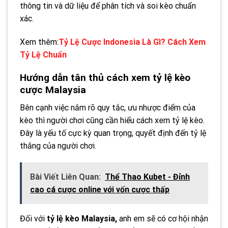
thông tin và dữ liệu để phân tích và soi kèo chuẩn
xác.
Xem thêm:
Tỷ Lệ Cược Indonesia Là Gì? Cách Xem
Tỷ Lệ Chuẩn
Hướng dẫn tân thủ cách xem tỷ lệ kèo
cược Malaysia
Bên cạnh việc nắm rõ quy tắc, ưu nhược điểm của
kèo thì người chơi cũng cần hiểu cách xem tỷ lệ kèo.
Đây là yếu tố cực kỳ quan trọng, quyết định đến tỷ lệ
thắng của người chơi.
Bài Viết Liên Quan:
Thể Thao Kubet - Đỉnh
cao cá cược online với vốn cược thấp
Đối với
tỷ lệ kèo Malaysia,
anh em sẽ có cơ hội nhận