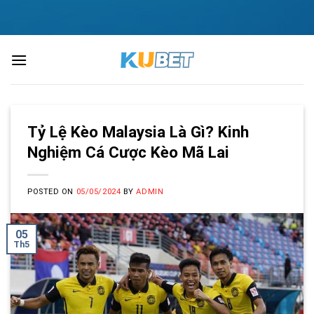
Skip
to
content
Tỷ Lệ Kèo Malaysia Là Gì? Kinh
Nghiệm Cá Cược Kèo Mã Lai
POSTED ON
05/05/2024
BY
ADMIN
05
Th5