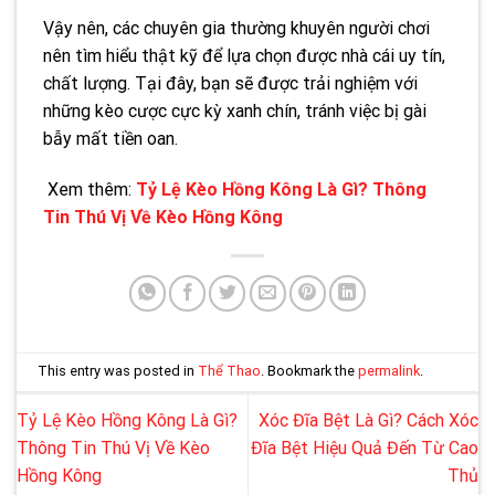
Vậy nên, các chuyên gia thường khuyên người chơi
nên tìm hiểu thật kỹ để lựa chọn được nhà cái uy tín,
chất lượng. Tại đây, bạn sẽ được trải nghiệm với
những kèo cược cực kỳ xanh chín, tránh việc bị gài
bẫy mất tiền oan.
Xem thêm:
Tỷ Lệ Kèo Hồng Kông Là Gì? Thông
Tin Thú Vị Về Kèo Hồng Kông
This entry was posted in
Thể Thao
. Bookmark the
permalink
.
Tỷ Lệ Kèo Hồng Kông Là Gì?
Xóc Đĩa Bệt Là Gì? Cách Xóc
Thông Tin Thú Vị Về Kèo
Đĩa Bệt Hiệu Quả Đến Từ Cao
Hồng Kông
Thủ